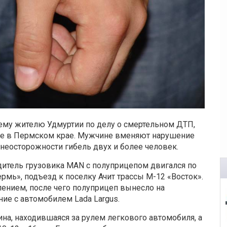
ему жителю Удмуртии по делу о смертельном ДТП,
се в Пермском крае. Мужчине вменяют нарушение
еосторожности гибель двух и более человек.
итель грузовика MAN с полуприцепом двигался по
мь», подъезд к поселку Ачит трассы М-12 «Восток».
лением, после чего полуприцеп вынесло на
ие с автомобилем Lada Largus.
ина, находившаяся за рулем легкового автомобиля, а