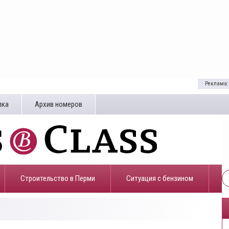
Реклама:
лка
Архив номеров
Строительство в Перми
​Ситуация с бензином