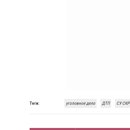
Теги:
уголовное дело
ДТП
СУ СКР