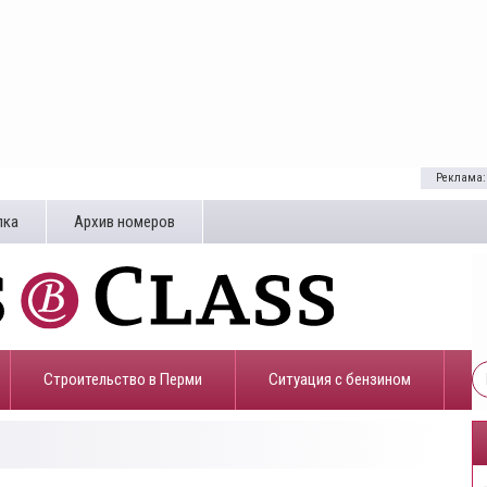
Реклама:
лка
Архив номеров
Строительство в Перми
​Ситуация с бензином