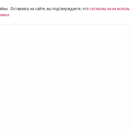
лы . Оставаясь на сайте, вы подтверждаете, что
согласны на их испол
анных