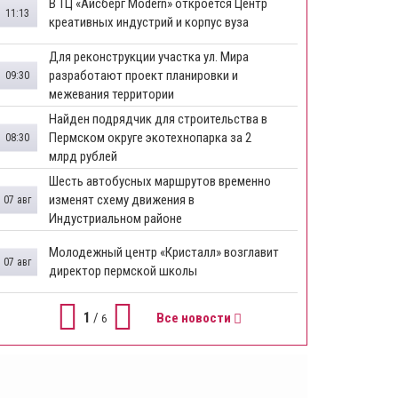
​В ТЦ «Айсберг Modern» откроется Центр
11:13
креативных индустрий и корпус вуза
Для реконструкции участка ул. Мира
разработают проект планировки и
09:30
межевания территории
Найден подрядчик для строительства в
Пермском округе экотехнопарка за 2
08:30
млрд рублей
Шесть автобусных маршрутов временно
изменят схему движения в
07 авг
Индустриальном районе
Молодежный центр «Кристалл» возглавит
07 авг
директор пермской школы
1
/
Все новости
6