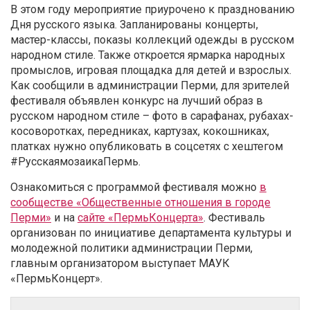
В этом году мероприятие приурочено к празднованию
Дня русского языка. Запланированы концерты,
мастер-классы, показы коллекций одежды в русском
народном стиле. Также откроется ярмарка народных
промыслов, игровая площадка для детей и взрослых.
Как сообщили в администрации Перми, для зрителей
фестиваля объявлен конкурс на лучший образ в
русском народном стиле – фото в сарафанах, рубахах-
косоворотках, передниках, картузах, кокошниках,
платках нужно опубликовать в соцсетях с хештегом
#РусскаямозаикаПермь.
Ознакомиться с программой фестиваля можно
в
сообществе «Общественные отношения в городе
Перми»
и на
сайте «ПермьКонцерта»
. Фестиваль
организован по инициативе департамента культуры и
молодежной политики администрации Перми,
главным организатором выступает МАУК
«ПермьКонцерт».