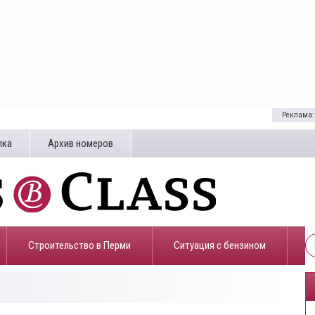
Реклама:
лка
Архив номеров
Строительство в Перми
​Ситуация с бензином