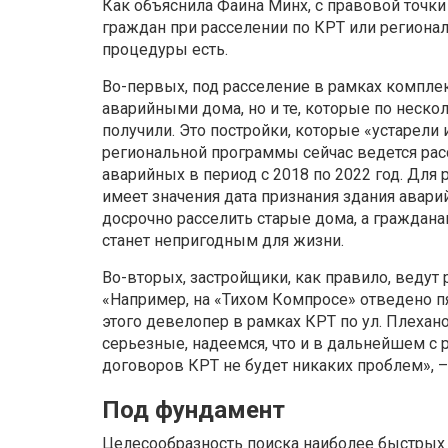
Как объяснила Фаина Минх, с правовой точки
граждан при расселении по КРТ или региона
процедуры есть.
Во-первых, под расселение в рамках комплек
аварийными дома, но и те, которые по неско
получили. Это постройки, которые «устарели 
региональной программы сейчас ведется рас
аварийных в период с 2018 по 2022 год. Для
имеет значения дата признания здания авар
досрочно расселить старые дома, а гражданам
станет непригодным для жизни.
Во-вторых, застройщики, как правило, ведут
«Например, на «Тихом Компросе» отведено пя
этого девелопер в рамках КРТ по ул. Плехан
серьезные, надеемся, что и в дальнейшем с
договоров КРТ не будет никаких проблем», 
Под фундамент
Целесообразность поиска наиболее быстрых 