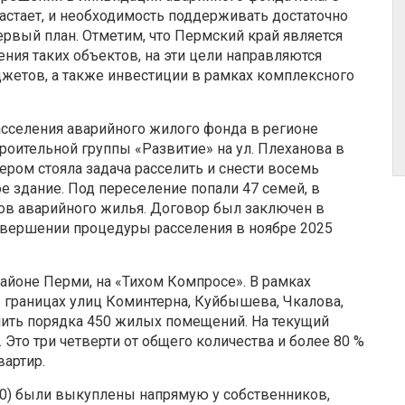
стает, и необходимость поддерживать достаточно
рвый план. Отметим, что Пермский край является
ения таких объектов, на эти цели направляются
жетов, а также инвестиции в рамках комплексного
селения аварийного жилого фонда в регионе
роительной группы «Развитие» на ул. Плеханова в
ом стояла задача расселить и снести восемь
 здание. Под переселение попали 47 семей, в
ров аварийного жилья. Договор был заключен в
завершении процедуры расселения в ноябре 2025
айоне Перми, на «Тихом Компросе». В рамках
в границах улиц Коминтерна, Куйбышева, Чкалова,
лить порядка 450 жилых помещений. На текущий
Это три четверти от общего количества и более 80 %
вартир.
0) были выкуплены напрямую у собственников,