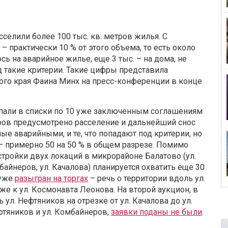
сселили более 100 тыс. кв. метров жилья. С
практически 10 % от этого объема, то есть около
ось на аварийное жилье, еще 3 тыс. – на дома, не
 такие критерии. Такие цифры представила
ого края Фаина Минх на пресс-конференции в конце
пали в списки по 10 уже заключенным соглашениям
оров предусмотрено расселение и дальнейший снос
ные аварийными, и те, что попадают под критерии, но
 – примерно 50 на 50 % в общем разрезе. Помимо
стройки двух локаций в микрорайоне Балатово (ул.
байнеров, ул. Качалова) планируется охватить еще 30
 уже
разыгран на торгах
– речь о территории вдоль ул.
е к ул. Космонавта Леонова. На второй аукцион, в
л. Нефтяников на отрезке от ул. Качалова до ул.
ефтяников и ул. Комбайнеров,
заявки поданы не были
.