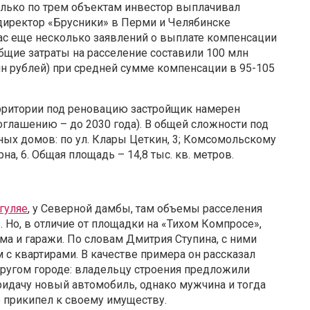
Только по трем объектам инвестор выплачивал
директор «Брусники» в Перми и Челябинске
ас еще несколько заявлений о выплате компенсации
бщие затраты на расселение составили 100 млн
лн рублей) при средней сумме компенсации в 95-105
ерритории под реновацию застройщик намерен
соглашению – до 2030 года). В общей сложности под
ных домов: по ул. Клары Цеткин, 3; Комсомольскому
ерна, 6. Общая площадь – 14,8 тыс. кв. метров.
гуляе
, у Северной дамбы, там объемы расселения
Но, в отличие от площадки на «Тихом Компросе»,
ома и гаражи. По словам Дмитрия Ступина, с ними
 с квартирами. В качестве примера он рассказал
другом городе: владельцу строения предложили
ридачу новый автомобиль, однако мужчина и тогда
о прикипел к своему имуществу.