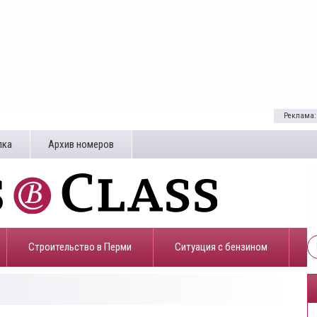
Реклама:
лка
Архив номеров
Строительство в Перми
​Ситуация с бензином