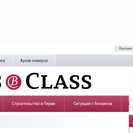
Реклама:
лка
Архив номеров
Строительство в Перми
​Ситуация с бензином