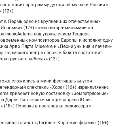
н представит программу духовной музыки России и
 (12+).
ет в Пермь одно из крупнейших отечественных
ч Иеремии» (12+) композитора-минималиста
ра musicAeterna под управлением Теодора
 современных композиторов Европы и исполнят одну
ика Арво Пярта Miserere и «Песни уныния и печали»
ор Пермского театра оперы и балета подготовит
а грустит о небесах» (12+).
 тоже сложились в мини-фестиваль внутри
легендарный спектакль «Хора» (16+) израильтянина
terna привезет новую постановку «Землетрясение»
ина Дарья Павленко и меццо-сопрано Юлия
» (18+) Пуленка в постановке режиссера и
стиваля станет «Дягилев. Короткие формы» (16+).