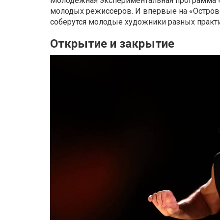
Молодежная экспериментальная программа «
молодых режиссеров. И впервые на «Остров
соберутся молодые художники разных практик
Открытие и закрытие