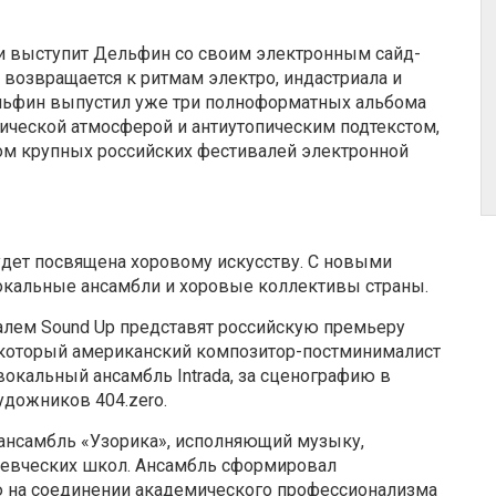
ми выступит Дельфин со своим электронным сайд-
н возвращается к ритмам электро, индастриала и
Дельфин выпустил уже три полноформатных альбома
ической атмосферой и антиутопическим подтекстом,
ом крупных российских фестивалей электронной
удет посвящена хоровому искусству. С новыми
кальные ансамбли и хоровые коллективы страны.
алем Sound Up представят российскую премьеру
+), который американский композитор-постминималист
вокальный ансамбль Intrada, за сценографию в
удожников 404.zero.
ансамбль «Узорика», исполняющий музыку,
певческих школ. Ансамбль сформировал
ю на соединении академического профессионализма