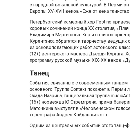
с народной вокальной культурой. В Перми о
Европы XV-XVII веков «Еже от века таинство»
Петербургский камерный хор Festino привез
хоровых сочинений конца XX столетия, «Пла
Владимира Мартынова. Хор и солисты оркест
Курентзиса обратятся к творчеству ведущих
из основополагающих работ эстонского класс
(12+) венгерского мастера Дьёрдя Куртага. Х
программу русской музыки XIX-XX веков «Душ
Танец
События, связанные с современным танцем,
основного. Труппа Context покажет в Перми 
Охада Наарина, танцевальная труппа musicAe
(16+) норвежца Ю Стремгрена, прима-балер
Маточкина выступят в «Человеческом голосе
хореографа Андрея Кайдановского.
Одним из центральных событий этого танц-фе