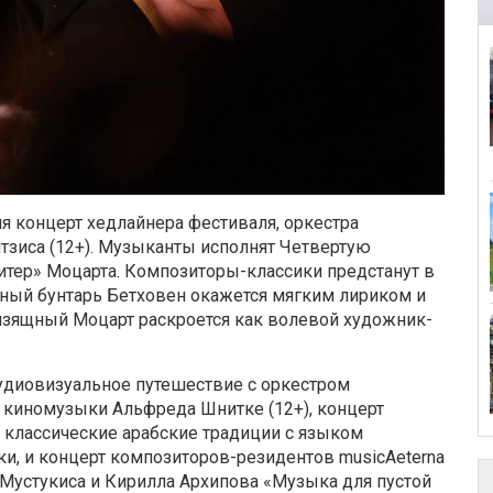
я концерт хедлайнера фестиваля, оркестра
тзиса (12+). Музыканты исполнят Четвертую
ер» Моцарта. Композиторы-классики предстанут в
ный бунтарь Бетховен окажется мягким лириком и
изящный Моцарт раскроется как волевой художник-
удиовизуальное путешествие с оркестром
 киномузыки Альфреда Шнитке (12+), концерт
т классические арабские традиции с языком
ки, и концерт композиторов-резидентов musicAeterna
 Мустукиса и Кирилла Архипова «Музыка для пустой