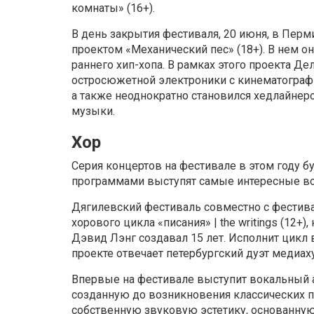
комнаты» (16+).
В день закрытия фестиваля, 20 июня, в Пер
проектом «Механический пес» (18+). В нем о
раннего хип-хопа. В рамках этого проекта 
остросюжетной электроники с кинематограф
а также неоднократно становился хедлайнер
музыки.
Хор
Серия концертов на фестивале в этом году б
программами выступят самые интересные во
Дягилевский фестиваль совместно с фестив
хорового цикла «писания» | the writings (12
Дэвид Лэнг создавал 15 лет. Исполнит цикл 
проекте отвечает петербургский дуэт медиах
Впервые на фестивале выступит вокальный 
созданную до возникновения классических 
собственную звуковую эстетику, основанну