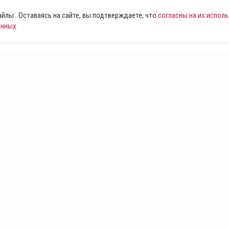
лы . Оставаясь на сайте, вы подтверждаете, что
согласны на их испол
анных