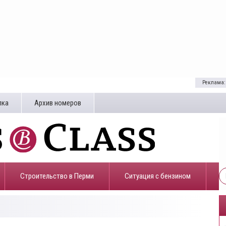
Реклама:
лка
Архив номеров
Строительство в Перми
​Ситуация с бензином