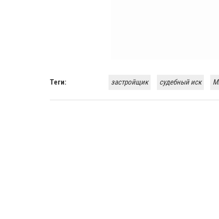
Теги:
застройщик
судебный иск
М