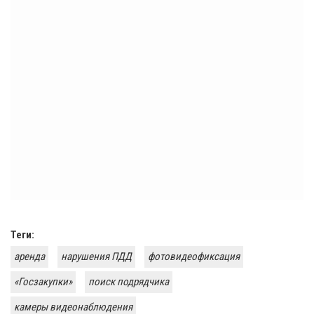
Теги:
аренда
нарушения ПДД
фотовидеофиксация
«Госзакупки»
поиск подрядчика
камеры видеонаблюдения