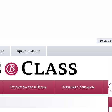
Реклама:
лка
Архив номеров
Строительство в Перми
​Ситуация с бензином