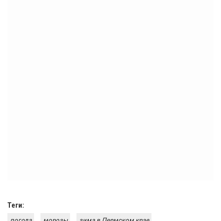
Теги:
погода
морозы
зима в Пермском крае