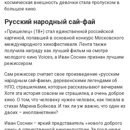
космическая внешность девочки стала пропуском в
большое кино.
Русский народный сай-фай
«Пришелец» (18+) стал единственной российской
картиной, попавшей в основной конкурс Московского
международного кинофестиваля. Лента также
получила награду как лучший фильм на смотре
молодого кино Voices, а Иван Соснин признан лучшим
режиссером.
Сам режиссер считает свое произведение «русским
народным сай-фаем», деревенскими легендами об
НЛО, страшилками, которые рассказывают вечерами.
Хотя эта история совсем не страшилка, а очень доброе
кино. О том, что человеку нужен человек, как писала в
стихах Марина Бойкова. И так ли уж важно, что один из
двоих – инопланетянин?
Иван Соснин – яркий представитель «нового доброго
кино» в отечественной киноиндустрии. За роуд-муви