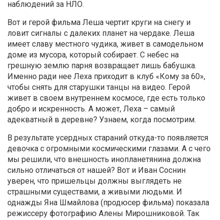
наблюдений за НЛО.
Вот и герой фильма Леша чертит круги на снегу и
ловит сигналы с далеких планет на чердаке. Леша
имеет славу местного чудика, живет в самодельном
доме из мусора, который собирает. С небес на
грешную землю парня возвращает лишь бабушка.
Именно ради нее Леха приходит в клуб «Кому за 60»,
чтобы снять для старушки танцы на видео. Герой
живет в своем внутреннем космосе, где есть только
добро и искренность. А может, Леха – самый
адекватный в деревне? Узнаем, когда посмотрим.
В результате усердных стараний откуда-то появляется
девочка с огромными космическими глазами. А с чего
мы решили, что внешность инопланетянина должна
сильно отличаться от нашей? Вот и Иван Соснин
уверен, что пришельцы должны выглядеть не
страшными существами, а живыми людьми. И
однажды Яна Шмайлова (продюсер фильма) показала
режиссеру фотографию Алены Мирошниковой. Так