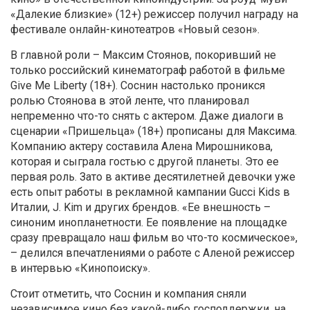
«Далекие близкие» (12+) режиссер получил награду на
фестивале онлайн-кинотеатров «Новый сезон».
В главной роли – Максим Стоянов, покоривший не
только российский кинематограф работой в фильме
Give Me Liberty (18+). Соснин настолько проникся
ролью Стоянова в этой ленте, что планировал
непременно что-то снять с актером. Даже диалоги в
сценарии «Пришельца» (18+) прописаны для Максима.
Компанию актеру составила Алена Мирошникова,
которая и сыграла гостью с другой планеты. Это ее
первая роль. Зато в активе десятилетней девочки уже
есть опыт работы в рекламной кампании Gucci Kids в
Италии, J. Kim и других брендов. «Ее внешность –
синоним инопланетности. Ее появление на площадке
сразу превращало наш фильм во что-то космическое»,
– делился впечатлениями о работе с Аленой режиссер
в интервью «Кинопоиску».
Стоит отметить, что Соснин и компания сняли
независимое кино без какой-либо господдержки, на