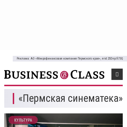
Реклама: АО «Микрофинансовая компания Пермского края», erid:2SDnjcfi73Q
«Пермская синематека»
КУЛЬТУРА