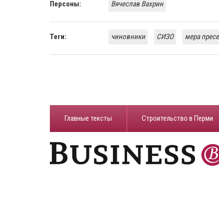
Персоны:
Вячеслав Вахрин
Теги:
чиновники
СИЗО
мера прес
Главные тексты
Строительство в Перми