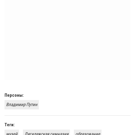
Персоны:
Владимир Путин
Теги:
музей
Дягилевская гимназия
образование