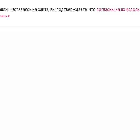
лы . Оставаясь на сайте, вы подтверждаете, что
согласны на их испол
анных