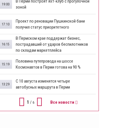
В Перми построят яхт-клуб с прогулочной
19:00
зоной
​Проект по реновации Пушкинской бани
17:10
получил статус приоритетного
​В Пермском крае поддержат бизнес,
пострадавший от ударов беспилотников
16:15
по складам маркетплейса
​Половина путепровода на шоссе
15:19
Космонавтов в Перми готова на 90 %
​С 10 августа изменятся четыре
13:29
автобусных маршрута в Перми
1
/
Все новости
6