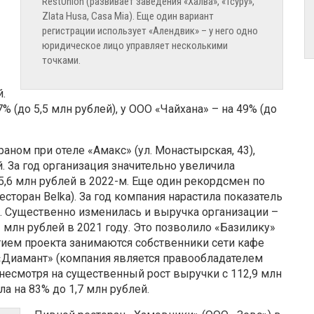
RestUnion (развивает заведения «Халва», «Тсуру»,
Zlata Husa, Casa Mia). Еще один вариант
регистрации использует «Алендвик» – у него одно
юридическое лицо управляет несколькими
точками.
й.
 (до 5,5 млн рублей), у ООО «Чайхана» – на 49% (до
аном при отеле «Амакс» (ул. Монастырская, 43),
. За год организация значительно увеличила
15,6 млн рублей в 2022-м. Еще один рекордсмен по
сторан Belka). За год компания нарастила показатель
ей. Существенно изменилась и выручка организации –
 млн рублей в 2021 году. Это позволило «Базилику»
итием проекта занимаются собственники сети кафе
О «Диамант» (компания является правообладателем
 несмотря на существенный рост выручки с 112,9 млн
ла на 83% до 1,7 млн рублей.