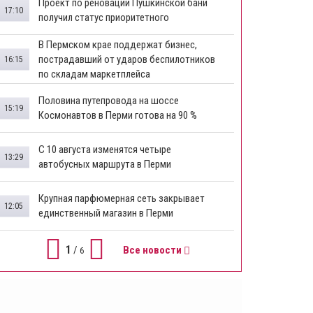
​Проект по реновации Пушкинской бани
17:10
получил статус приоритетного
​В Пермском крае поддержат бизнес,
пострадавший от ударов беспилотников
16:15
по складам маркетплейса
​Половина путепровода на шоссе
15:19
Космонавтов в Перми готова на 90 %
​С 10 августа изменятся четыре
13:29
автобусных маршрута в Перми
​Крупная парфюмерная сеть закрывает
12:05
единственный магазин в Перми
1
/
Все новости
6