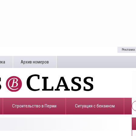
Реклама:
лка
Архив номеров
Строительство в Перми
​Ситуация с бензином