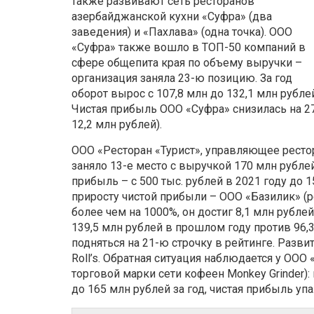
также развивают сеть ресторанов
азербайджанской кухни «Суфра» (два
заведения) и «Пахлава» (одна точка). ООО
«Суфра» также вошло в ТОП-50 компаний в
сфере общепита края по объему выручки –
организация заняла 23-ю позицию. За год
оборот вырос с 107,8 млн до 132,1 млн рубле
Чистая прибыль ООО «Суфра» снизилась на 27%
12,2 млн рублей).
ООО «Ресторан «Турист», управляющее рестор
заняло 13-е место с выручкой 170 млн рублей
прибыль – с 500 тыс. рублей в 2021 году до 
приросту чистой прибыли – ООО «Базилик» (ре
более чем на 1000%, он достиг 8,1 млн рубл
139,5 млн рублей в прошлом году против 96,3
подняться на 21-ю строчку в рейтинге. Разв
Roll’s. Обратная ситуация наблюдается у ОО
торговой марки сети кофеен Monkey Grinder):
до 165 млн рублей за год, чистая прибыль упа