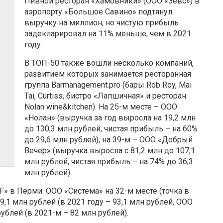
Пивной ресторан «Хамовники» (ООО «Зевс») в
аэропорту «Большое Савино» подтянул
выручку на миллион, но чистую прибыль
задекларировал на 11% меньше, чем в 2021
году.
В ТОП-50 также вошли несколько компаний,
развитием которых занимается ресторанная
группа Barmanagement.pro (бары Rob Roy, Mai
Tai, Curtiss, бистро «Лапшичная» и ресторан
Nolan wine&kitchen). На 25-м месте – ООО
«Нолан» (выручка за год выросла на 19,2 млн
до 130,3 млн рублей, чистая прибыль – на 60%
до 29,6 млн рублей), на 39-м – ООО «Добрый
Вечер» (выручка выросла с 81,2 млн до 107,1
млн рублей, чистая прибыль – на 74% до 36,3
млн рублей).
» в Перми. ООО «Система» на 32-м месте (точка в
,1 млн рублей (в 2021 году – 93,1 млн рублей, ООО
рублей (в 2021-м – 82 млн рублей).