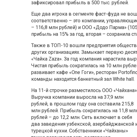
зафиксировал прибыль в 500 тыс. рублей.
Еще два игрока в сегменте фаст-фуда не вошл
соответственно – это компании, управляющ
– 116,8 млн рублей) и ООО «Додо Парма» (10
прибыль на 15% за год, вторая – сохранила с
Также в ТОП-10 вошли предприятия обществ
других организациях. Замыкает первую деся
«Чайка Zaza». За год компания нарастила выру
Чистая прибыль сократилась на 10 млн рубле
развивает кафе «One Гоги», ресторан Portofi
команды находится банкетный зал White hall.
На 11-й строчке разместилось ООО «Чайхана»
Выручка компании выросла на 37,9 млн
рублей, в прошлом году она составила 215,8
млн рублей. Прибыль сократилась на 11,8 мл
рублей – до 12,2 млн. Сеть включает в себя
два заведения узбекской, азербайджанской 
турецкой кухни. Собственники «Чайханы»