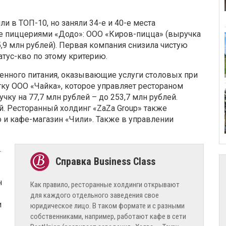
и в ТОП-10, но заняли 34-е и 40-е места
ие пиццериями «Додо»: ООО «Киров-пицца» (выручка
5,9 млн рублей). Первая компания снизила чистую
татус-кво по этому критерию.
енного питания, оказывающие услуги столовых при
тку ООО «Чайка», которое управляет рестораном
чку на 77,7 млн рублей – до 253,7 млн рублей.
й. Ресторанный холдинг «ZaZa Group» также
no и кафе-магазин «Чили». Также в управлении
.
н
Как правило, ресторанные холдинги открывают
для каждого отдельного заведения свое
и
юридическое лицо. В таком формате и с разными
собственниками, например, работают кафе в сети