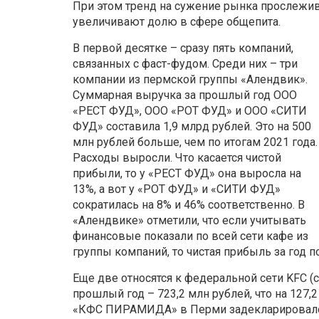
При этом тренд на сужение рынка прослежив
увеличивают долю в сфере общепита.
В первой десятке – сразу пять компаний,
связанных с фаст-фудом. Среди них – три
компании из пермской группы «Алендвик».
Суммарная выручка за прошлый год ООО
«РЕСТ ФУД», ООО «РОТ ФУД» и ООО «СИТИ
ФУД» составила 1,9 млрд рублей. Это на 500
млн рублей больше, чем по итогам 2021 года.
Расходы выросли. Что касается чистой
прибыли, то у «РЕСТ ФУД» она выросла на
13%, а вот у «РОТ ФУД» и «СИТИ ФУД»
сократилась на 8% и 46% соответственно. В
«Алендвике» отметили, что если учитывать
финансовые показали по всей сети кафе из
группы компаний, то чистая прибыль за год п
Еще две относятся к федеральной сети KFC (с 
прошлый год – 723,2 млн рублей, что на 127
«КФС ПИРАМИДА» в Перми задекларировало у