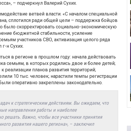
са», – подчеркнул Валерий Сухих.
имодействие ветвей власти. «С началом специальной
рана, сплотился ради общей цели – поддержка бойцов
имо было скорректировать социально-экономическую
чение бюджетной стабильности, усиление
семьям участников СВО, активизация целого ряда
г-н Сухих.
иться в регионе в прошлом году: начала действовать
нка семьям, в которых родились двое и более детей;
к реализации планов развития территорий;
елили 10 тыс. человек; нарастили темпы регистрации
были оперативно закреплены законодательно.
задач к стратегическим действиям. Вы ожидаем, что
ные направления работы и наиболее
о решать. Важно, чтобы все участники принятия
ного развития нашего региона», – заключил