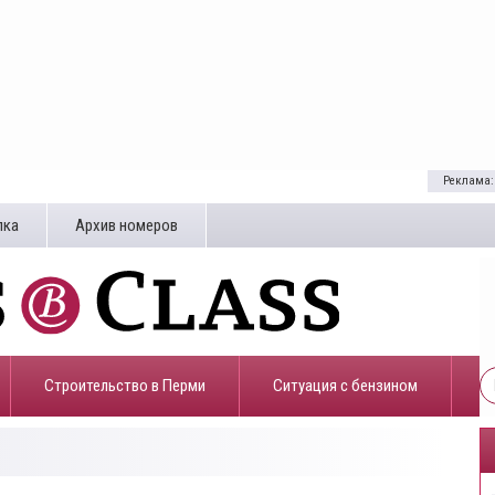
Реклама:
лка
Архив номеров
Строительство в Перми
​Ситуация с бензином