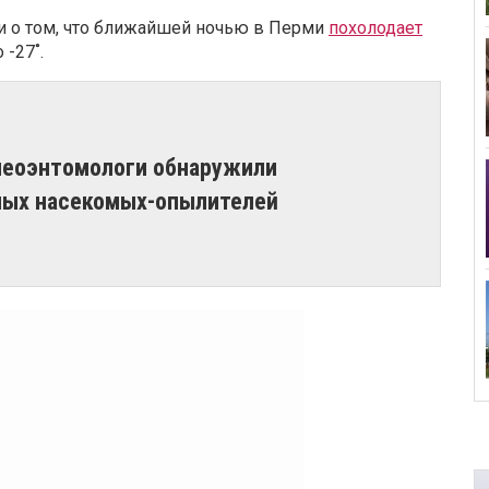
 о том, что ближайшей ночью в Перми
похолодает
 -27˚.
алеоэнтомологи обнаружили
ных насекомых-опылителей