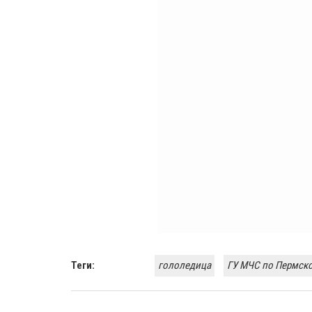
Теги:
гололедица
ГУ МЧС по Пермск