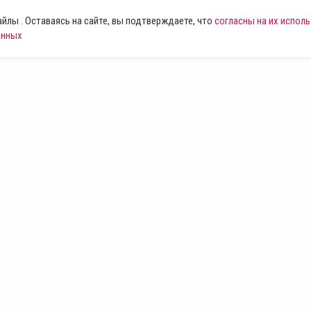
лы . Оставаясь на сайте, вы подтверждаете, что
согласны на их испол
анных