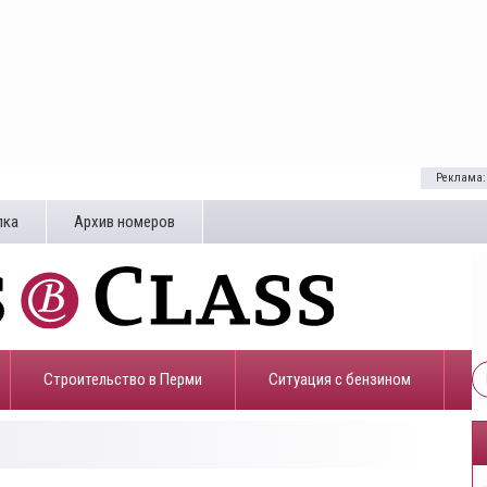
Реклама:
лка
Архив номеров
Строительство в Перми
​Ситуация с бензином