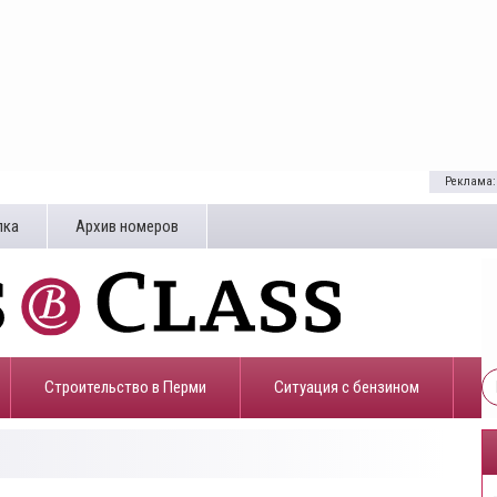
Реклама:
лка
Архив номеров
Строительство в Перми
​Ситуация с бензином