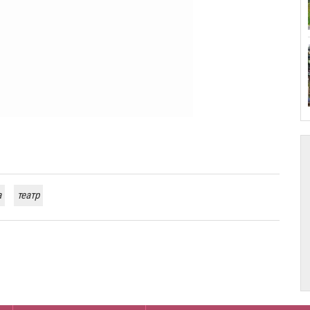
а
театр