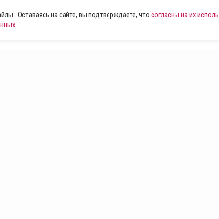
лы . Оставаясь на сайте, вы подтверждаете, что
согласны на их испол
анных