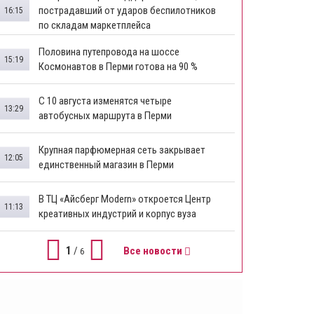
пострадавший от ударов беспилотников
16:15
по складам маркетплейса
​Половина путепровода на шоссе
15:19
Космонавтов в Перми готова на 90 %
​С 10 августа изменятся четыре
13:29
автобусных маршрута в Перми
​Крупная парфюмерная сеть закрывает
12:05
единственный магазин в Перми
​В ТЦ «Айсберг Modern» откроется Центр
11:13
креативных индустрий и корпус вуза
1
/
Все новости
6