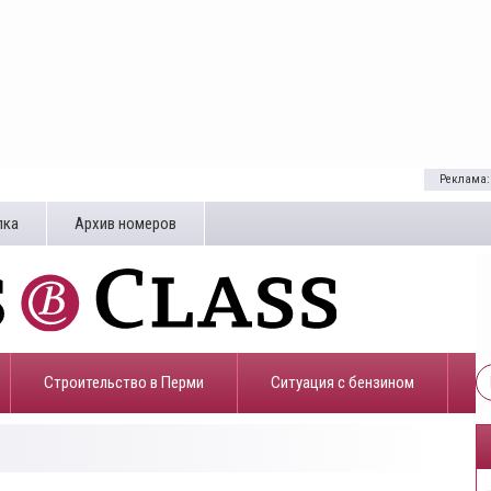
Реклама:
лка
Архив номеров
Строительство в Перми
​Ситуация с бензином