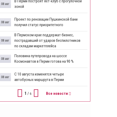
В Перми построят яхт-клуб с прогулочной
08 авг
зоной
​Проект по реновации Пушкинской бани
08 авг
получил статус приоритетного
​В Пермском крае поддержат бизнес,
пострадавший от ударов беспилотников
08 авг
по складам маркетплейса
​Половина путепровода на шоссе
08 авг
Космонавтов в Перми готова на 90 %
​С 10 августа изменятся четыре
08 авг
автобусных маршрута в Перми
1
/
Все новости
6