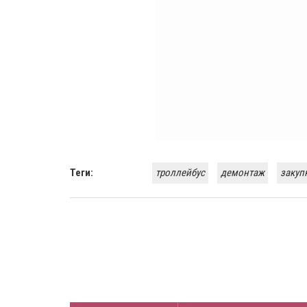
Теги:
троллейбус
демонтаж
закуп