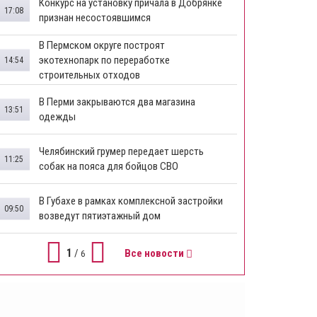
Конкурс на установку причала в Добрянке
17:08
признан несостоявшимся
В Пермском округе построят
экотехнопарк по переработке
14:54
строительных отходов
В Перми закрываются два магазина
13:51
одежды
Челябинский грумер передает шерсть
11:25
собак на пояса для бойцов СВО
В Губахе в рамках комплексной застройки
09:50
возведут пятиэтажный дом
1
/
Все новости
6