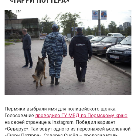
Пермяки выбрали имя для полицейского щенка.
Голосование
проводило ГУ МВД по Пермскому краю
на своей странице в Instagram. Победил вариант
«Северус». Так зовут одного из персонажей вселенной
«Гарри Поттера». Северус Снейп – преподаватель