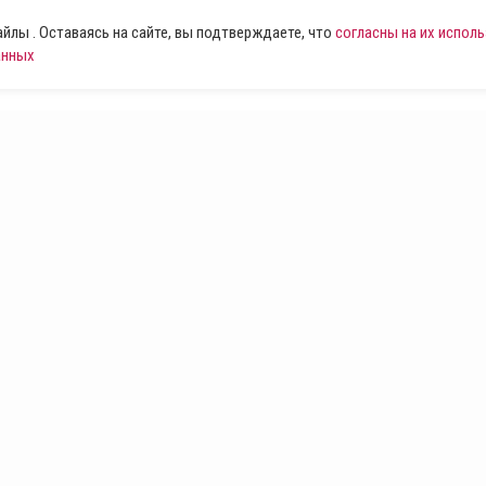
лы . Оставаясь на сайте, вы подтверждаете, что
согласны на их испол
анных