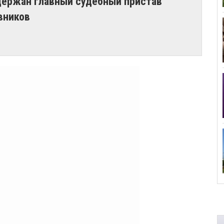
держан главный судебный пристав
вников