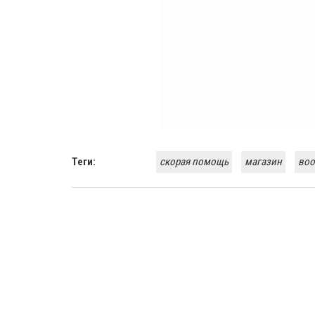
Теги:
скорая помощь
магазин
воо