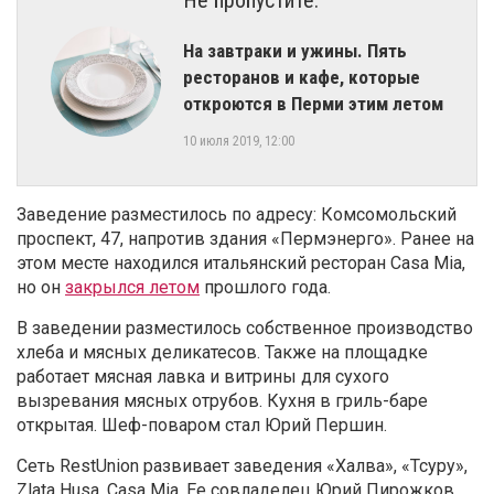
Не пропустите:
На завтраки и ужины. Пять
ресторанов и кафе, которые
откроются в Перми этим летом
10 июля 2019, 12:00
Заведение разместилось по адресу: Комсомольский
проспект, 47, напротив здания «Пермэнерго». Ранее на
этом месте находился итальянский ресторан Casa Mia
,
но он
закрылся летом
прошлого года.
В заведении разместилось собственное производство
хлеба и мясных деликатесов. Также на площадке
работает мясная лавка и витрины для сухого
вызревания мясных отрубов. Кухня в гриль-баре
открытая.
Шеф-поваром стал Юрий Першин.
Сеть RestUnion развивает заведения «Халва», «Тсуру»,
Zlata Husa, Casa Mia. Ее совладелец Юрий Пирожков