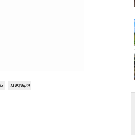
мь
эвакуация