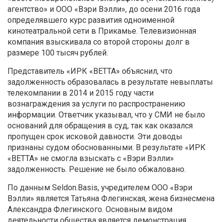
агентство» и ООО «Вэри Вэлли»
, до осени 2016 года
определявшего курс развития одноименной
кинотеатральной сети в Прикамье. Телевизионная
компания взыскивала со второй стороны долг в
размере 100 тысяч рублей.
Представитель «ИРК «ВЕТТА» объяснил, что
задолженность образовалась в результате невыплаты
телекомпании в 2014 и 2015 году части
вознаграждения за услуги по распространению
информации. Ответчик указывал, что у СМИ не было
оснований для обращения в суд, так как оказался
пропущен срок исковой давности.
Эти доводы
признаны судом обоснованными. В результате «ИРК
«ВЕТТА»
не смогла взыскать с «Вэри Вэлли»
задолженность. Решение не было обжаловано.
По данным Seldon.Basis, учредителем ООО «Вэри
Вэлли»
является Татьяна Флегинская, жена бизнесмена
Александра Флегинского. Основным видом
деятельности общества является демонстрация