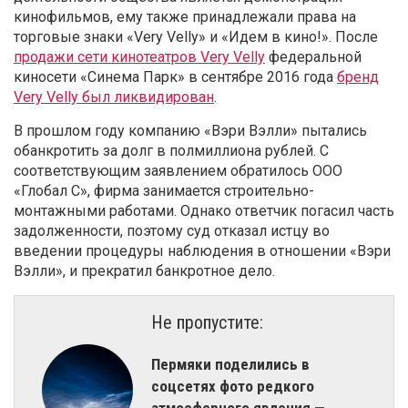
кинофильмов, ему также принадлежали права на
торговые знаки «Very Velly» и
«Идем в кино!». После
продажи сети кинотеатров Very Velly
федеральной
к
иносети «Синема Парк» в сентябре 2016 года
бренд
Very Velly был ликвидирован
.
В прошлом году компанию «Вэри Вэлли» пытались
обанкротить за долг в полмиллиона рублей. С
соответствующим заявлением обратилось ООО
«Глобал С», фирма занимается строительно-
монтажными работами.
Однако ответчик погасил часть
задолженности, поэтому суд отказал истцу во
введении процедуры наблюдения в отношении «Вэри
Вэлли»,
и прекратил банкротное дело.
Не пропустите:
Пермяки поделились в
соцсетях фото редкого