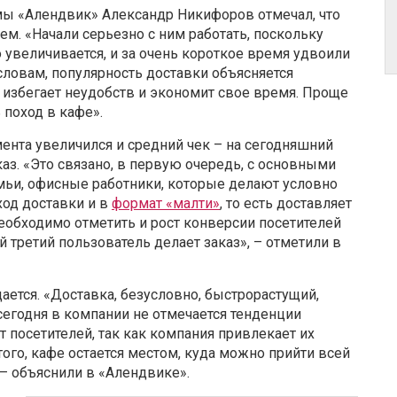
ы «Алендвик» Александр Никифоров отмечал, что
м. «Начали серьезно с ним работать, поскольку
 увеличивается, и за очень короткое время удвоили
 словам, популярность доставки объясняется
избегает неудобств и экономит свое время. Проще
 поход в кафе».
мента увеличился и средний чек – на сегодняшний
каз. «Это связано, в первую очередь, с основными
емьи, офисные работники, которые делают условно
ход доставки и в
формат «малти»
, то есть доставляет
Необходимо отметить и рост конверсии посетителей
 третий пользователь делает заказ», – отметили в
ается. «Доставка, безусловно, быстрорастущий,
сегодня в компании не отмечается тенденции
т посетителей, так как компания привлекает их
го, кафе остается местом, куда можно прийти всей
, – объяснили в «Алендвике».