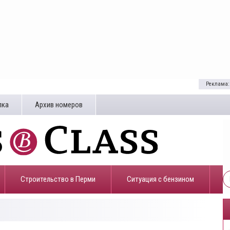
Реклама:
лка
Архив номеров
Строительство в Перми
​Ситуация с бензином