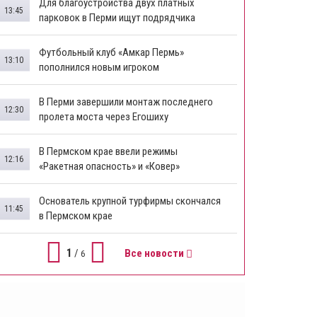
Для благоустройства двух платных
13:45
парковок в Перми ищут подрядчика
Футбольный клуб «Амкар Пермь»
13:10
пополнился новым игроком
В Перми завершили монтаж последнего
12:30
пролета моста через Егошиху
В Пермском крае ввели режимы
12:16
«Ракетная опасность» и «Ковер»
Основатель крупной турфирмы скончался
11:45
в Пермском крае
1
/
Все новости
6