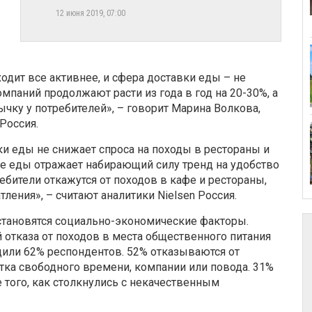
12 июня 2019, 07:00
дит все активнее, и сфера доставки еды – не
мпаний продолжают расти из года в год на 20-30%, а
ычку у потребителей», – говорит Марина Волкова,
Россия.
вки еды не снижает спроса на походы в рестораны и
ке еды отражает набирающий силу тренд на удобство
требители откажутся от походов в кафе и рестораны,
ления», – считают аналитики Nielsen Россия.
становятся социально-экономические факторы.
й отказа от походов в места общественного питания
щили 62% респондентов. 52% отказываются от
тка свободного времени, компании или повода. 31%
 того, как столкнулись с некачественным