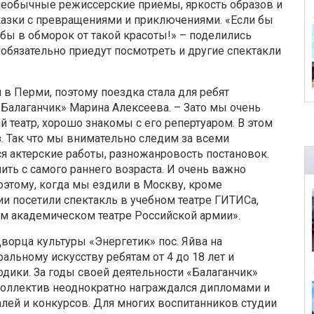
необычные режиссерские приемы, яркость образов и
азки с превращениями и приключениями. «Если бы
 бы в обморок от такой красоты!» – поделились
обязательно приедут посмотреть и другие спектакли
 в Перми, поэтому поездка стала для ребят
«Балаганчик» Марина Алексеева. – Зато мы очень
 театр, хорошо знакомы с его репертуаром. В этом
з. Так что мы внимательно следим за всеми
я актерские работы, разножанровость постановок.
ить с самого раннего возраста. И очень важно
оэтому, когда мы ездили в Москву, кроме
и посетили спектакль в учебном театре ГИТИСа,
ом академическом театре Российской армии».
Дворца культуры «Энергетик» пос. Яйва на
альному искусству ребятам от 4 до 18 лет и
дики. За годы своей деятельности «Балаганчик»
 коллектив неоднократно награждался дипломами и
лей и конкурсов. Для многих воспитанников студии