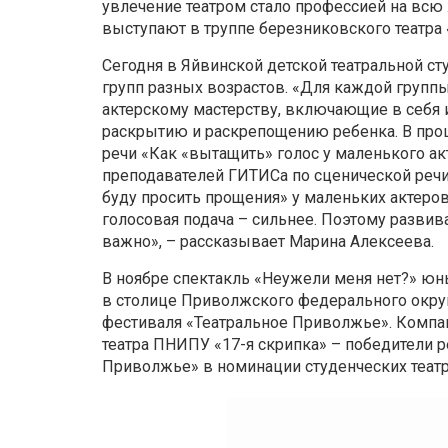
увлечение театром стало профессией на всю
выступают в труппе березниковского театра
Сегодня в Яйвинской детской театральной ст
групп разных возрастов. «Для каждой группы 
актерскому мастерству, включающие в себя и
раскрытию и раскрепощению ребенка. В про
речи «Как «вытащить» голос у маленького акт
преподавателей ГИТИСа по сценической речи.
буду просить прощения» у маленьких актеро
голосовая подача – сильнее. Поэтому развива
важно», – рассказывает Марина Алексеева.
В ноябре спектакль «Неужели меня нет?» юны
в столице Приволжского федерального окру
фестиваля «Театральное Приволжье». Компа
театра ПНИПУ «17-я скрипка» – победители р
Приволжье» в номинации студенческих театр