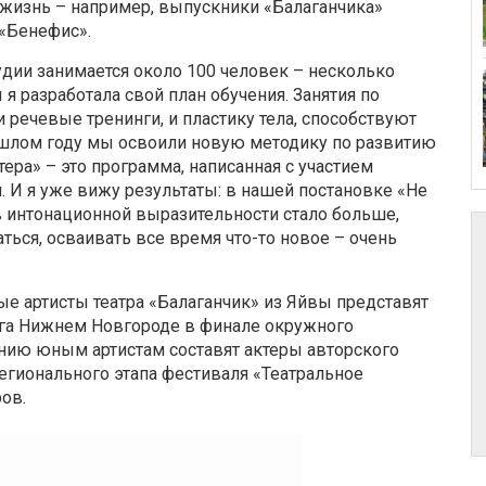
 жизнь – например, выпускники «Балаганчика»
 «Бенефис».
удии занимается около 100 человек – несколько
я разработала свой план обучения. Занятия по
 речевые тренинги, и пластику тела, способствуют
шлом году мы освоили новую методику по развитию
ера» – это программа, написанная с участием
 И я уже вижу результаты: в нашей постановке «Не
в интонационной выразительности стало больше,
ться, осваивать все время что-то новое – очень
е артисты театра «Балаганчик» из Яйвы представят
га Нижнем Новгороде в финале окружного
нию юным артистам составят актеры авторского
егионального этапа фестиваля «Театральное
ов.