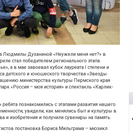
га Людмилы Духаниной «Неужели меня нет?» в
преле стал победителем регионального этапа
», а в мае завоевал кубок лауреата I степени и
са детского и юношеского творчества «Звезды
лашению министерства культуры Пермского края
арк «Россия – моя история» и спектакль «Карлик-
» ребята познакомились с этапами развития нашего
менности, увидели, как менялись быт и культуры в
ва и изобретения и получили сувениры на память.
тистов постановка Бориса Мильграма – мюзикл