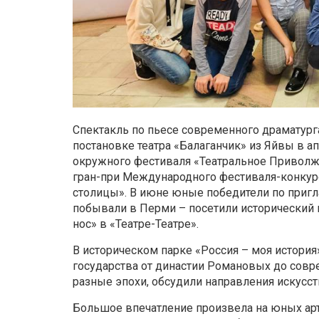
Спектакль по пьесе современного драматур
постановке театра «Балаганчик» из Яйвы в а
окружного фестиваля «Театральное Приволжье
гран-при Международного фестиваля-конкур
столицы». В июне юные победители по приг
побывали в Перми – посетили исторический п
нос» в «Театре-Театре».
В историческом парке «Россия – моя история
государства от династии Романовых до совре
разные эпохи, обсудили направления искусст
Большое впечатление произвела на юных ар