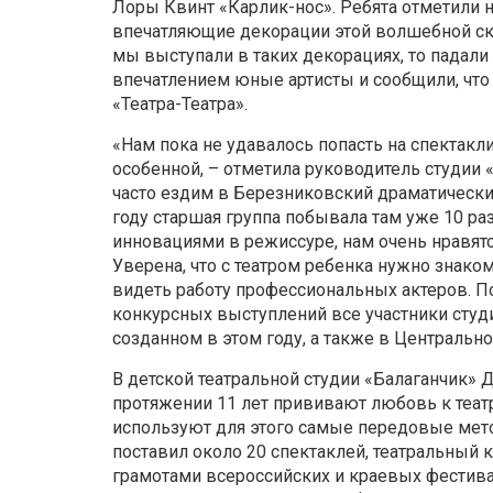
Лоры Квинт «Карлик-нос». Ребята отметили 
впечатляющие декорации этой волшебной ск
мы выступали в таких декорациях, то падали
впечатлением юные артисты и сообщили, что 
«Театра-Театра».
«Нам пока не удавалось попасть на спектакли
особенной, – отметила руководитель студии 
часто ездим в Березниковский драматический
году старшая группа побывала там уже 10 ра
инновациями в режиссуре, нам очень нравятс
Уверена, что с театром ребенка нужно знаком
видеть работу профессиональных актеров. П
конкурсных выступлений все участники студи
созданном в этом году, а также в Центральн
В детской театральной студии «Балаганчик» 
протяжении 11 лет прививают любовь к театр
используют для этого самые передовые мето
поставил около 20 спектаклей, театральный
грамотами всероссийских и краевых фестива