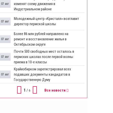
изменят схему движения в
07 авг
Индустриальном районе
Молодежный центр «Кристалл» возглавит
07 авг
директор пермской школы
Более 86 млн рублей направлено на
ремонт и восстановление жилья в
07 авг
Октябрьском округе
Почти 500 свободных мест осталось в
пермских школах после первой волны
07 авг
приема в 10-е классы
Крайизбирком зарегистрировал всех
подавших документы кандидатов в
07 авг
Государственную Думу
1
/
Все новости
6