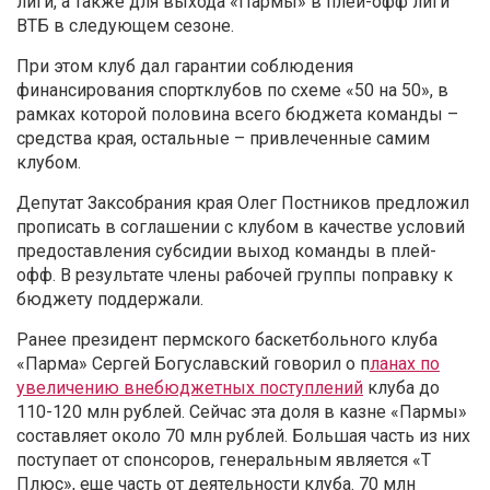
лиги, а также для выхода «Пармы» в плей-офф лиги
ВТБ в следующем сезоне.
При этом клуб дал гарантии соблюдения
финансирования спортклубов по схеме «50 на 50», в
рамках которой половина всего бюджета команды –
средства края, остальные – привлеченные самим
клубом.
Депутат Заксобрания края Олег Постников предложил
прописать в соглашении с клубом в качестве условий
предоставления субсидии выход команды в плей-
офф. В результате члены рабочей группы поправку к
бюджету поддержали.
Ранее президент пермского баскетбольного клуба
«Парма» Сергей Богуславский говорил о п
ланах по
увеличению внебюджетных поступлений
клуба до
110-120 млн рублей. Сейчас эта доля в казне «Пармы»
составляет около 70 млн рублей. Большая часть из них
поступает от спонсоров, генеральным является «Т
Плюс», еще часть от деятельности клуба. 70 млн