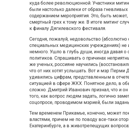
куда более революционной. Участники митинга
были настолько далеки от образа гневливых 
содержанием мероприятия. Это, быть может, 
смертный грех к тому же. В итоге митинг с
к финалу Дягилевского фестиваля.
Сегодня, пожалуй, недовольство (абсолютно 
специальных медицинских учреждениях) не и
немного. Ушло в глубь души, иногда давая 
политиков. Спрашивать о причинах неприятн
же ученых, россияне научились (восстановили
что от них хотят услышать. Вот и мэр Перм
удивились цифрам, представленным в отчет
ситуацией в сфере ЖКХ. Понятное дело, в о
сложно. Дмитрий Иванович признал, что и он 
того, как вопрос людям задать, логично заме
соцопросе, проводимом мэрией, были задан
Тем временем Прикамье, конечно, может пок
властями, причем не по поводу все-таки отор
Екатеринбурге, а в животрепещущих вопроса