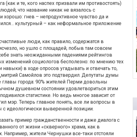
 (как и те, кого наспех призвали им противостоять)
людей, что название никак не вязалось с
и хорошо: гнев – непродуктивное чувство да и
лучился… культурный – как неформальное приложение
счастливые люди, как правило, содержатся в
счезло, но ушло с площадей, побыв там совсем
о себе знать неожиданными падениями рейтингов
ых изменений социологов бесполезно: по мнению тех
 навыки) в ходе опросов угадывать и отвечать то,
и Дмитрий Самойлов это подтвердил. Депутаты думы
е главы города: 90% жителей Перми довольны
бычном душевном состоянии удовлетвориться этим
подивился статистике. Но ведь многое зависит от
тил мэр. Теперь главное понять, все ли вопросы в
ы с идеологически выверенной позиции.
азать пример гражданственности и даже диалога с
ванного от жизни «скверного» храма, как в
х. Например, жители Чернушки все-таки отстояли