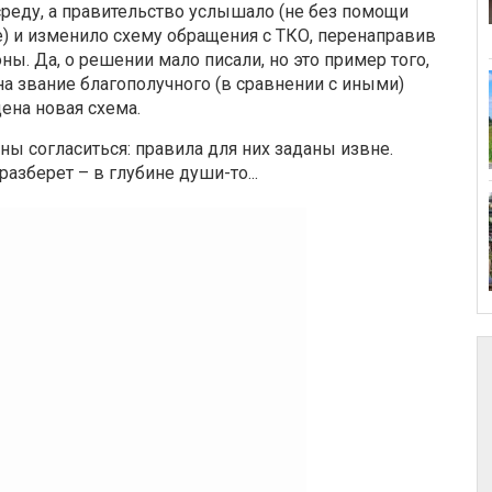
реду, а правительство услышало (не без помощи
е) и изменило схему обращения с ТКО, перенаправив
ны. Да, о решении мало писали, но это пример того,
а звание благополучного (в сравнении с иными)
ена новая схема.
ы согласиться: правила для них заданы извне.
азберет – в глубине души-то...