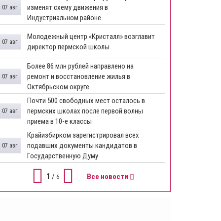
изменят схему движения в
07 авг
Индустриальном районе
Молодежный центр «Кристалл» возглавит
07 авг
директор пермской школы
Более 86 млн рублей направлено на
ремонт и восстановление жилья в
07 авг
Октябрьском округе
Почти 500 свободных мест осталось в
пермских школах после первой волны
07 авг
приема в 10-е классы
Крайизбирком зарегистрировал всех
подавших документы кандидатов в
07 авг
Государственную Думу
1
/
Все новости
6