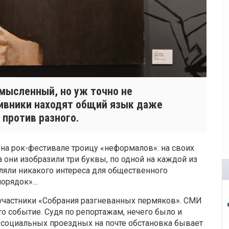
смысленный, но уж точно не
ивники находят общий язык даже
 против разного.
на рок-фестивале троицу «неформалов»: на своих
они изобразили три буквы, по одной на каждой из
вляли никакого интереса для общественного
порядок»…
частники «Собрания разгневанных пермяков». СМИ
то событие. Судя по репортажам, нечего было и
й социальных проездных на почте обстановка бывает