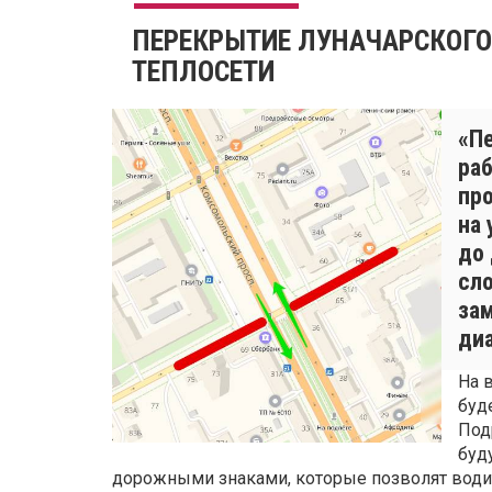
ПЕРЕКРЫТИЕ ЛУНАЧАРСКОГО
ТЕПЛОСЕТИ
«П
раб
пр
на
до 
сл
за
ди
На 
буд
Под
буд
дорожными знаками, которые позволят води