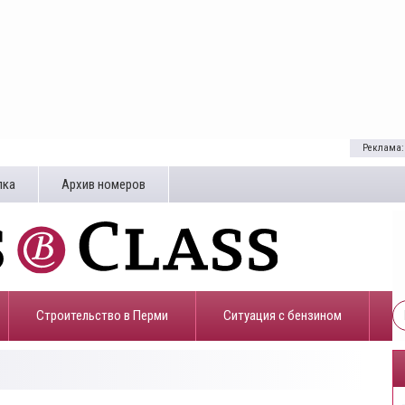
Реклама:
лка
Архив номеров
Строительство в Перми
​Ситуация с бензином