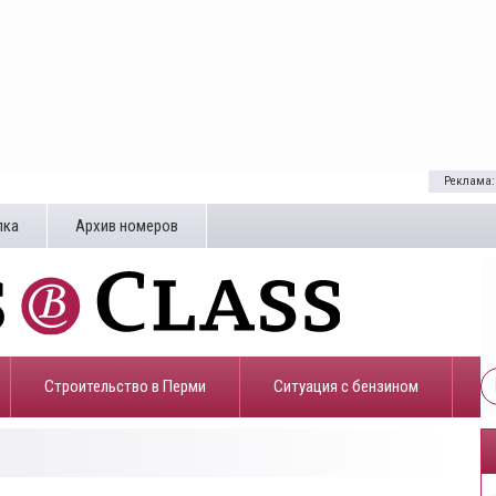
Реклама:
лка
Архив номеров
Строительство в Перми
​Ситуация с бензином