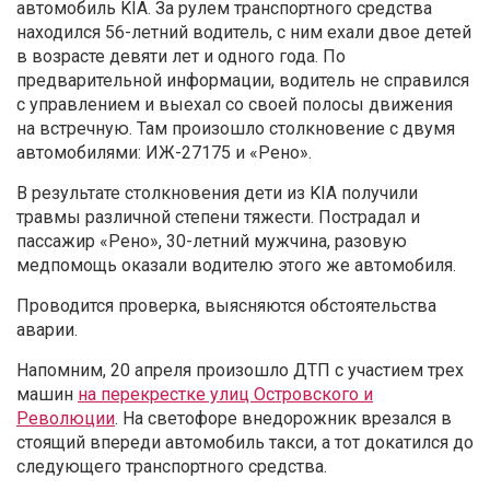
автомобиль KIA. За рулем транспортного средства
находился 56-летний водитель, с ним ехали двое детей
в возрасте девяти лет и одного года. По
предварительной информации, водитель не справился
с управлением и выехал со своей полосы движения
на встречную. Там произошло столкновение с двумя
автомобилями: ИЖ-27175 и «Рено».
В результате столкновения дети из KIA получили
травмы различной степени тяжести. Пострадал и
пассажир «Рено», 30-летний мужчина, разовую
медпомощь оказали водителю этого же автомобиля.
Проводится проверка, выясняются обстоятельства
аварии.
Напомним, 20 апреля произошло ДТП с участием трех
машин
на перекрестке улиц Островского и
Революции
. На светофоре внедорожник врезался в
стоящий впереди автомобиль такси,
а тот докатился до
следующего транспортного средства
.