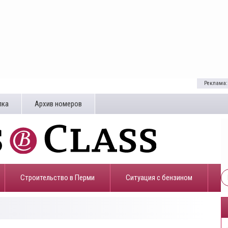
Реклама:
лка
Архив номеров
Строительство в Перми
​Ситуация с бензином