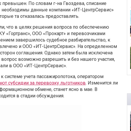
 превышен. По словам г-на Гвоздева, списание
ого необходимы данные компании «ИТ-ЦентрСервис»
орые та отказалась предоставлять.
ли, что в целях решения вопроса по обеспечению
 «Гортранс», ООО «Прокарт» и перевозчиками
ением завершилось судебное разбирательство, к
ивлечено и ООО «ИТ-ЦентрСервис». На определенном
 сторон соглашения. Однако затем была исключена
о вопрос возможно разрешить и без нашего участия,
вали в ООО «ИТ-ЦентрСервис».
к системе учета пассажиропотока, оператором
ают субсидии за перевозку льготников
. Изменится ли
формационном обмене, станет ясно в мае. В
ходится в стадии обсуждения.