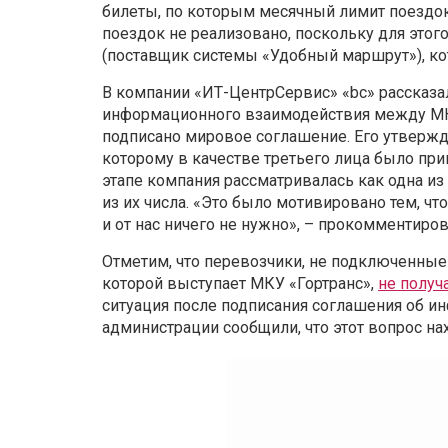
билеты, по которым месячный лимит поездок
поездок не реализовано, поскольку для эт
(поставщик системы «Удобный маршрут»), кот
В компании «ИТ-ЦентрСервис» «bc» рассказа
информационного взаимодействия между МКУ
подписано мировое соглашение. Его утвержд
которому в качестве третьего лица было пр
этапе компания рассматривалась как одна из
из их числа. «Это было мотивировано тем, чт
и от нас ничего не нужно», – прокомментиро
Отметим, что перевозчики, не подключенные 
которой выступает МКУ «Гортранс»,
не получ
ситуация после подписания соглашения об ин
администрации сообщили, что этот вопрос на