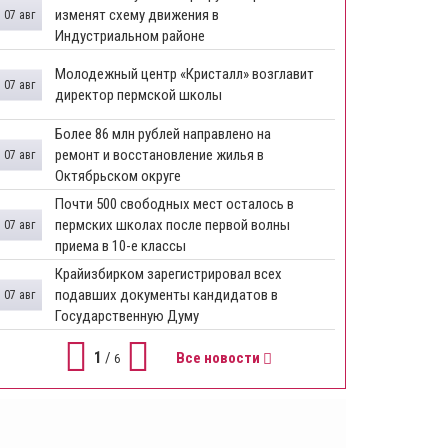
изменят схему движения в
07 авг
Индустриальном районе
Молодежный центр «Кристалл» возглавит
07 авг
директор пермской школы
Более 86 млн рублей направлено на
ремонт и восстановление жилья в
07 авг
Октябрьском округе
Почти 500 свободных мест осталось в
пермских школах после первой волны
07 авг
приема в 10-е классы
Крайизбирком зарегистрировал всех
подавших документы кандидатов в
07 авг
Государственную Думу
1
/
Все новости
6