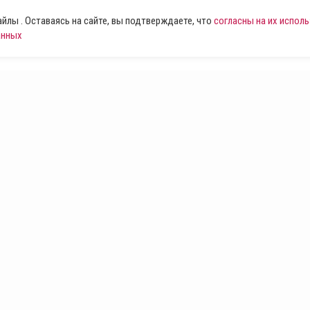
лы . Оставаясь на сайте, вы подтверждаете, что
согласны на их испол
анных