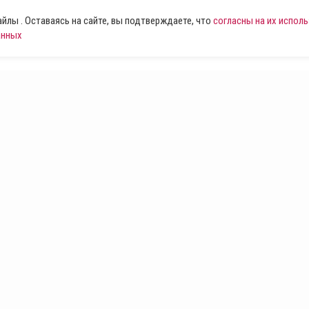
лы . Оставаясь на сайте, вы подтверждаете, что
согласны на их испол
анных