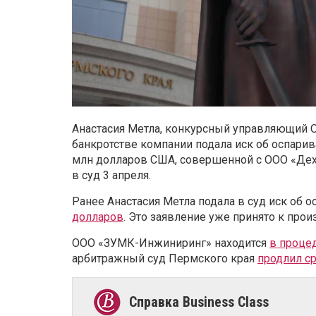
Анастасия Метла, конкурсный управляющий 
банкротстве компании подала иск об оспарив
млн долларов США, совершенной с ООО «Дех
в суд 3 апреля.
Ранее Анастасия Метла подала в суд иск об 
долларов
. Это заявление уже принято к прои
ООО «ЗУМК-Инжиниринг» находится
в проце
арбитражный суд Пермского края
продлил с