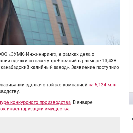
ООО «ЗУМК-Инжиниринг», в рамках дела о
ании сделки по зачету требований в размере 13,438
канабадский калийный завод». Заявление поступило
оспаривании сделки с той же компанией
на 6,124 млн
зводству.
дуре конкурсного производства
. В январе
рок инвентаризации имущества
.