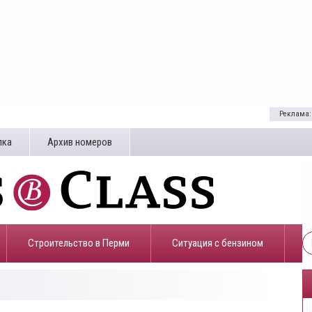
Реклама:
лка
Архив номеров
Строительство в Перми
​Ситуация с бензином