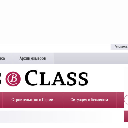
Реклама:
лка
Архив номеров
Строительство в Перми
​Ситуация с бензином