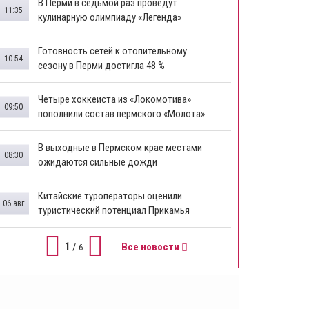
В Перми в седьмой раз проведут
11:35
кулинарную олимпиаду «Легенда»
Готовность сетей к отопительному
10:54
сезону в Перми достигла 48 %
Четыре хоккеиста из «Локомотива»
09:50
пополнили состав пермского «Молота»
В выходные в Пермском крае местами
08:30
ожидаются сильные дожди
Китайские туроператоры оценили
06 авг
туристический потенциал Прикамья
1
/
Все новости
6