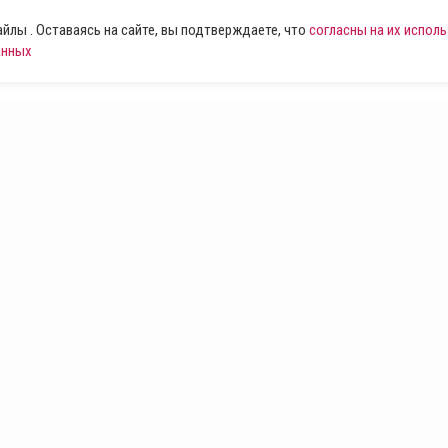
лы . Оставаясь на сайте, вы подтверждаете, что
согласны на их испол
анных