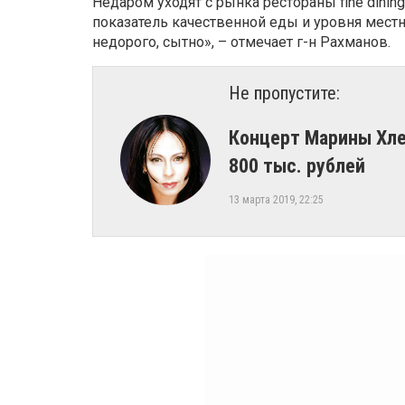
Недаром уходят с рынка рестораны fine dinin
показатель качественной еды и уровня местн
недорого, сытно», – отмечает г-н Рахманов.
Не пропустите:
​Концерт Марины Хл
800 тыс. рублей
13 марта 2019, 22:25