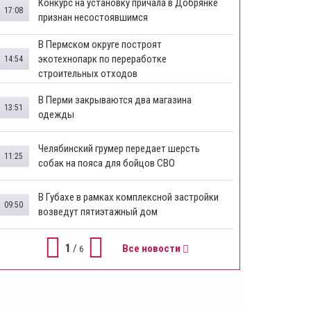
Конкурс на установку причала в Добрянке
17:08
признан несостоявшимся
В Пермском округе построят
экотехнопарк по переработке
14:54
строительных отходов
В Перми закрываются два магазина
13:51
одежды
Челябинский грумер передает шерсть
11:25
собак на пояса для бойцов СВО
В Губахе в рамках комплексной застройки
09:50
возведут пятиэтажный дом
1
/
Все новости
6