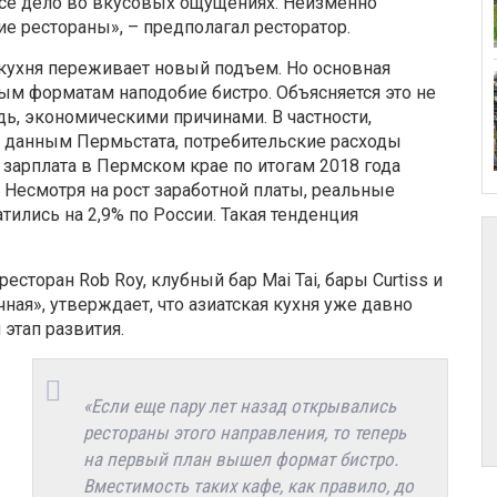
 все дело во вкусовых ощущениях. Неизменно
е рестораны», – предполагал ресторатор.
 кухня переживает новый подъем. Но основная
ым форматам наподобие бистро. Объясняется это не
ь, экономическими причинами. В частности,
 данным Пермьстата, потребительские расходы
 зарплата в Пермском крае по итогам 2018 года
т. Несмотря на рост заработной платы, реальные
тились на 2,9% по России. Такая тенденция
торан Rob Roy, клубный бар Mai Tai, бары Curtiss и
чная», утверждает, что азиатская кухня уже давно
этап развития.
«Если еще пару лет назад открывались
рестораны этого направления, то теперь
на первый план вышел формат бистро.
Вместимость таких кафе, как правило, до