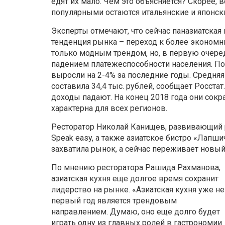
едят их мало. Чем это объясняется? Скорее,
популярными остаются итальянские и японски
Эксперты отмечают, что сейчас паназиатская
тенденция рынка – переход к более экономн
только модным трендом, но, в первую очеред
падением платежеспособности населения. По
выросли на 2-4% за последние годы. Средняя
составила 34,4 тыс. рублей, сообщает Росста
доходы падают. На конец 2018 года они сокра
характерна для всех регионов.
Ресторатор Николай Канищев, развивающий рес
Speak easy, а также азиатское бистро «Лапши
захватила рынок, а сейчас переживает новый 
По мнению ресторатора Рашида Рахманова,
азиатская кухня еще долгое время сохранит
лидерство на рынке. «Азиатская кухня уже не
первый год является трендовым
направлением. Думаю, оно еще долго будет
играть одну из главных ролей в гастрономии