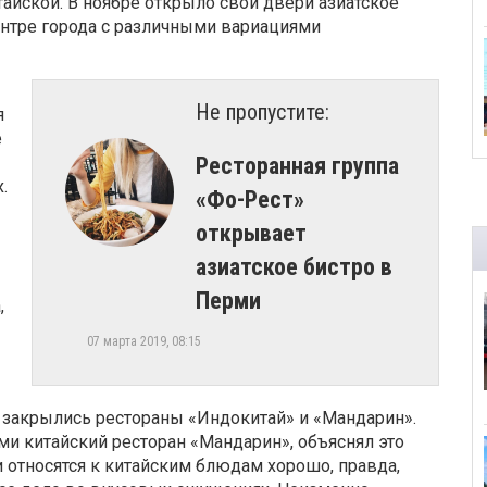
айской. В ноябре открыло свои двери азиатское
ентре города с различными вариациями
Не пропустите:
я
е
Ресторанная группа
.
«Фо-Рест»
открывает
азиатское бистро в
Перми
,
07 марта 2019, 08:15
я закрылись рестораны «Индокитай» и «Мандарин».
и китайский ресторан «Мандарин», объяснял это
относятся к китайским блюдам хорошо, правда,