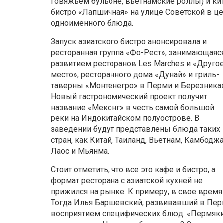
говяжьем бульоне, вьетнамские роллы) и кит
бистро «Лапшичная» на улице Советской в ц
одноименного блюда.
Запуск азиатского бистро анонсировала и
ресторанная группа «Фо-Рест», занимающаяс
развитием ресторанов Les Marches и «Друго
место», ресторанного дома «Дунай» и гриль-
таверны «Монтенегро» в Перми и Березниках
Новый гастрономический проект получит
название «Меконг» в честь самой большой
реки на Индокитайском полуострове. В
заведении будут представлены блюда таких
стран, как Китай, Таиланд, Вьетнам, Камбоджа
Лаос и Мьянма.
Стоит отметить, что все это кафе и бистро, а
формат ресторана с азиатской кухней не
прижился на рынке. К примеру, в свое врем
Тогда Илья Баршевский, развивавший в Перм
восприятием специфических блюд. «Пермяки 