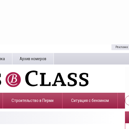
Реклама:
лка
Архив номеров
Строительство в Перми
​Ситуация с бензином