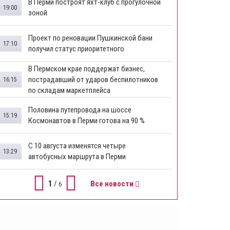
В Перми построят яхт-клуб с прогулочной
19:00
зоной
​Проект по реновации Пушкинской бани
17:10
получил статус приоритетного
​В Пермском крае поддержат бизнес,
пострадавший от ударов беспилотников
16:15
по складам маркетплейса
​Половина путепровода на шоссе
15:19
Космонавтов в Перми готова на 90 %
​С 10 августа изменятся четыре
13:29
автобусных маршрута в Перми
1
/
Все новости
6