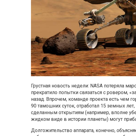
Грустная новость недели: NASA потеряла марсо
прекратило попытки связаться с ровером, «з
назад. Впрочем, команде проекта есть чем го
90 тамошних суток, отработал 15 земных лет, 
сделанным открытиям (например, вполне уб
жидком виде в истории планеты) могут приба
Долгожительство аппарата, конечно, объясн