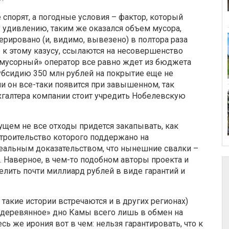
 спорят, а погодные условия – фактор, который
 удивлению, таким же оказался объем мусора,
рировано (и, видимо, вывезено) в полтора раза
 к этому казусу, ссылаются на несовершенство
«мусорный» оператор все равно ждет из бюджета
субсидию 350 млн рублей на покрытие еще не
и он все-таки появится при завышенном, так
бухгалтера компании стоит учредить Нобелевскую
дущем не все отходы придется закапывать, как
строительство которого поддержано на
еальным доказательством, что нынешние свалки –
 Наверное, в чем-то подобном авторы проекта и
лить почти миллиард рублей в виде гарантий и
, такие истории встречаются и в других регионах)
 «деревянное» дно Камы всего лишь в обмен на
сь же ирония вот в чем: нельзя гарантировать, что к