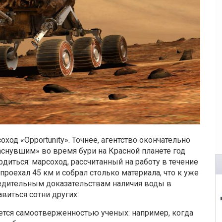
ход «Opportunity». Точнее, агентство окончательно
аснувшим» во время бури на Красной планете год
рдиться: марсоход, рассчитанный на работу в течение
проехал 45 км и собрал столько материала, что к уже
едительным доказательствам наличия воды в
виться сотни других.
яется самоотверженностью ученых: например, когда