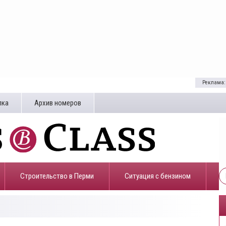
Реклама:
лка
Архив номеров
Строительство в Перми
​Ситуация с бензином