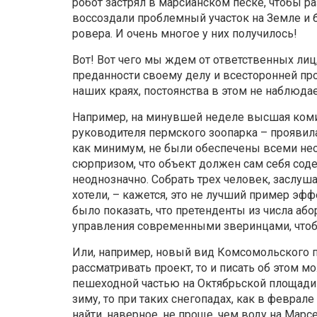
робот застрял в марсианском песке, чтобы р
воссоздали проблемный участок на Земле и 
ровера. И очень многое у них получилось!
Вот! Вот чего мы ждем от ответственных ли
преданности своему делу и всесторонней про
наших краях, постоянства в этом не наблюдае
Например, на минувшей неделе высшая комис
руководителя пермского зоопарка – проявила
как минимум, не были обеспечены всеми не
сюрпризом, что объект должен сам себя содер
неоднозначно. Собрать трех человек, заслуша
хотели, – кажется, это не лучший пример эф
было показать, что претенденты из числа аб
управления современными зверинцами, чтобы 
Или, например, новый вид Комсомольского п
рассматривать проект, то и писать об этом м
пешеходной частью на Октябрьской площади 
зиму, то при таких снегопадах, как в феврале
найти, наверное, не проще, чем воду на Марс