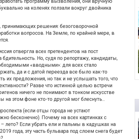
азработать программу вызволения, они вручную
буквально на коленях ползали вокруг двойника
ц, принимающих решения: безоговорочной
работки вопросов. На Земле, по крайней мере, в
тся.
сия отвергла всех претендентов на пост
 бдительность. Но, судя по репортажу, кандидаты,
обходимыми «вводными»: для всех стало
жать, да и с датой переезда все было как-то
ть их предложения, но так и не услышать того, что
фективности? Разве что истинной целью встречи
оригенов ничего не понимают в тонком искусстве
на этом фоне кто-то другой мог блеснуть...
роспекта (если отцы города не устают
ожно бесконечно). Почему на всех картинках с
– лето? Если убрать ели и пальмы в кадушках на
 2019 года, эту часть бульвара под слоем снега будет
е?