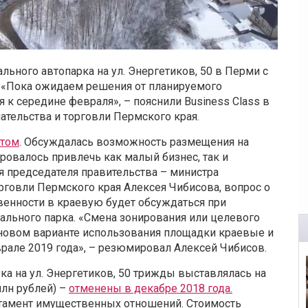
ьного автопарка на ул. Энергетиков, 50 в Перми с
 «Пока ожидаем решения от планируемого
 к середине февраля», – пояснили Business Class в
тельства и торговли Пермского края.
ктом
. Обсуждалась возможность размещения на
ровалось привлечь как малый бизнес, так и
я председателя правительства – министра
говли Пермского края Алексея Чибисова, вопрос о
венности в краевую будет обсуждаться при
льного парка. «Смена зонирования или целевого
 О новом варианте использования площадки краевые и
врале 2019 года», – резюмировал Алексей Чибисов.
 на ул. Энергетиков, 50 трижды выставлялась на
млн рублей) –
отменены в декабре 2018 года.
ртамент имущественных отношений. Стоимость