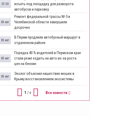
изъять под площадку для разворота
07:30
автобусов и парковку
Ремонт федеральной трассы М-5 в
Челябинской области завершили
05 авг
досрочно
​В Перми продлили автобусный маршрут в
05 авг
отдаленном районе
​Порядка 40 % водителей в Пермском крае
стали реже ездить на авто из-за роста
05 авг
цен на бензин
Эколог объяснил нашествие мошек в
05 авг
Крыму восстановлением экосистемы
1
/
Все новости
6