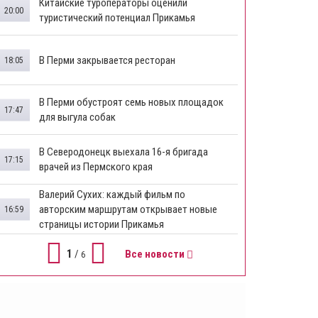
Китайские туроператоры оценили
20:00
туристический потенциал Прикамья
В Перми закрывается ресторан
18:05
​В Перми обустроят семь новых площадок
17:47
для выгула собак
В Северодонецк выехала 16-я бригада
17:15
врачей из Пермского края
​Валерий Сухих: каждый фильм по
авторским маршрутам открывает новые
16:59
страницы истории Прикамья
1
/
Все новости
6