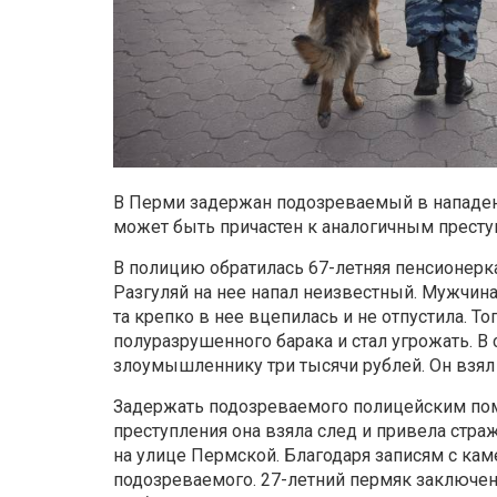
В Перми задержан подозреваемый в нападени
может быть причастен к аналогичным престу
В полицию обратилась 67-летняя пенсионерка
Разгуляй на нее напал неизвестный. Мужчина
та крепко в нее вцепилась и не отпустила. Т
полуразрушенного барака и стал угрожать. В
злоумышленнику три тысячи рублей. Он взял 
Задержать подозреваемого полицейским пом
преступления она взяла след и привела стра
на улице Пермской. Благодаря записям с ка
подозреваемого. 27-летний пермяк заключен