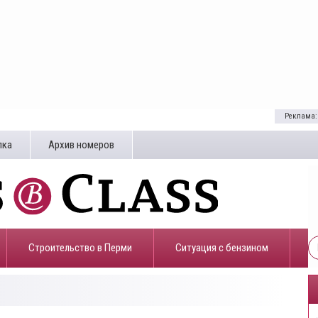
Реклама:
лка
Архив номеров
Строительство в Перми
​Ситуация с бензином