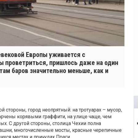
евековой Европы уживается с
ы проветриться, пришлось даже на один
там баров значительно меньше, как и
й стороны, город неопрятный: на тротуарах – мусор,
орчены корявыми граффити, на улице чаще, чем
ых. С другой стороны, столица Чехии полна
башни, многочисленные мосты, красные черепичные
ся местах и причудах Праги.