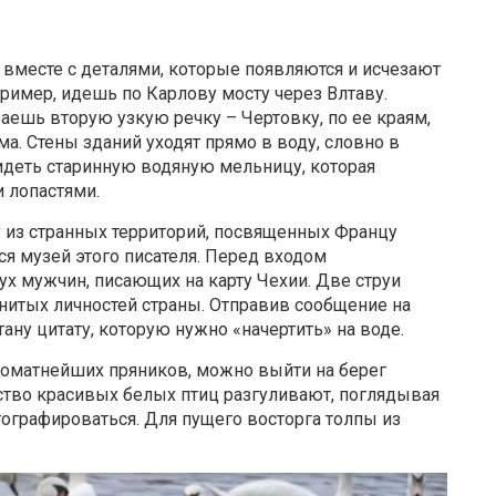
 вместе с деталями, которые появляются и исчезают
ример, идешь по Карлову мосту через Влтаву.
аешь вторую узкую речку – Чертовку, по ее краям,
а. Стены зданий уходят прямо в воду, словно в
идеть старинную водяную мельницу, которая
 лопастями.
 из странных территорий, посвященных Францу
ся музей этого писателя. Перед входом
х мужчин, писающих на карту Чехии. Две струи
нитых личностей страны. Отправив сообщение на
ну цитату, которую нужно «начертить» на воде.
оматнейших пряников, можно выйти на берег
ство красивых белых птиц разгуливают, поглядывая
тографироваться. Для пущего восторга толпы из