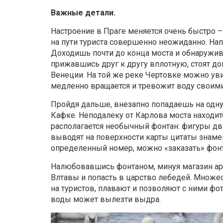
Важные детали.
Настроение в Праге меняется очень быстро –
на пути туриста совершенно неожиданно. Нап
Доходишь почти до конца моста и обнаружив
прижавшись друг к другу вплотную, стоят дом
Венеции. На той же реке Чертовке можно ув
медленно вращается и тревожит воду своими
Пройдя дальше, внезапно попадаешь на одну
Кафке. Неподалеку от Карлова моста находит
располагается необычный фонтан: фигуры дву
выводят на поверхности карты цитаты знаме
определенный номер, можно «заказать» фонта
Налюбовавшись фонтаном, минуя магазин ар
Влтавы и попасть в царство лебедей. Множе
на туристов, плавают и позволяют с ними фо
воды может вылезти выдра.