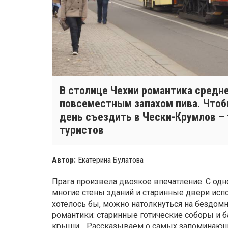
В столице Чехии романтика средн
повсеместным запахом пива. Чтоб
день съездить в Чески-Крумлов – 
туристов
Автор:
Екатерина Булатова
Прага произвела двоякое впечатление. С одно
многие стены зданий и старинные двери исп
хотелось бы, можно натолкнуться на бездомн
романтики: старинные готические соборы и 
крыши… Рассказываем о самых запоминающих