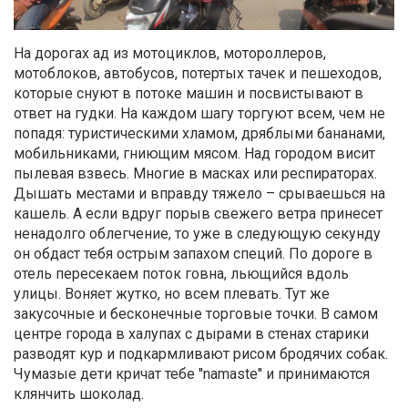
На дорогах ад из мотоциклов, мотороллеров,
мотоблоков, автобусов, потертых тачек и пешеходов,
которые снуют в потоке машин и посвистывают в
ответ на гудки. На каждом шагу торгуют всем, чем не
попадя: туристическими хламом, дряблыми бананами,
мобильниками, гниющим мясом. Над городом висит
пылевая взвесь. Многие в масках или респираторах.
Дышать местами и вправду тяжело – срываешься на
кашель. А если вдруг порыв свежего ветра принесет
ненадолго облегчение, то уже в следующую секунду
он обдаст тебя острым запахом специй. По дороге в
отель пересекаем поток говна, льющийся вдоль
улицы. Воняет жутко, но всем плевать. Тут же
закусочные и бесконечные торговые точки. В самом
центре города в халупах с дырами в стенах старики
разводят кур и подкармливают рисом бродячих собак.
Чумазые дети кричат тебе ''namaste'' и принимаются
клянчить шоколад.