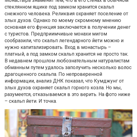
Монастырь знаменит тем, что в его стенах в обычном
стеклянном ящике под замком хранится скальп
снежного человека. Реликвия охраняет поселение от
злых духов. Однако по моему скромному мнению
основная его функция заключается в получении денег
с туристов. Предприимчивые монахи мигом
сообразили, что скальп легендарного йети можно и
нужно капитализировать. Вход в монастырь –
платный, а под замком скальп хранится не просто так.
В недавнем прошлом любознательным натуралистам
обманным путем удалось заполучить несколько волос
драгоценного скальпа. По непроверенной
информации, анализ ДНК показал, что Кумджунг от
злых духов охраняет скальп горного козла. Но мы,
разумеется, отказываемся в это верить. На фото ниже
– скальп йети. И точка.