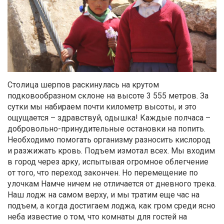
Столица шерпов раскинулась на крутом
подковообразном склоне на высоте 3 555 метров. За
сутки мы набираем почти километр высоты, и это
ощущается – здравствуй, одышка! Каждые полчаса –
добровольно-принудительные остановки на попить.
Необходимо помогать организму разносить кислород
и разжижать кровь. Подъем измотал всех. Мы входим
в город через арку, испытывая огромное облегчение
от того, что переход закончен. Но перемещение по
улочкам Намче ничем не отличается от дневного трека.
Наш лодж на самом верху, и мы тратим еще час на
подъем, а когда достигаем лоджа, как гром среди ясно
неба известие о том, что комнаты для гостей на