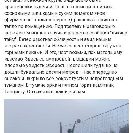
облаках и снежной крупе. Видимость была
практически нулевой. Печь в гостиной топилась
сосновыми шишками и сухим пометом яков
(фирменное топливо шерпов), разносила приятное
тепло по помещению. Под трапезу и разговоры о
пережитом вошел хозяин и радостно сообщил ''пикчер
тайм''. Ветер разогнал облачность и явил нашим
взорам окрестности. Намче со всех сторон окружен
горными пиками. И это, черт возьми, по-настоящему
красиво. Здесь со смотровой площадки можно
впервые увидеть Эверест. Поспешили туда, но не
дошли буквально десяти метров – нас опередило
облако и накрыло все вокруг густым непроглядным
туманом. В тумане ярким пятном горит памятник
Тенцингу. Он счастлив, как и все мы.